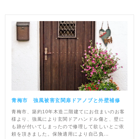
青梅市 強風被害玄関扉ドアノブと外壁補修
青梅市、築約10年木造二階建てにお住まいのお客
様より、強風により玄関ドアハンドル傷と、壁に
も跡が付いてしまったので修理して欲しいとご依
頼を頂きました。保険適用により自己負...