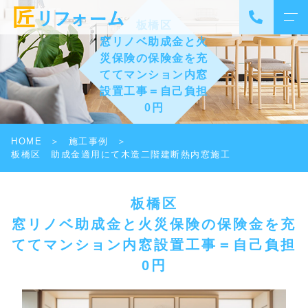
板橋区
窓リノベ助成金と火
災保険の保険金を充
てて
マンション内窓
設置工事＝自己負担
0円
WORKS
HOME
施工事例
板橋区 助成金適用にて木造二階建断熱内窓施工
板橋区
窓リノベ助成金と火災保険の保険金を充
てて
マンション内窓設置工事＝自己負担
0円