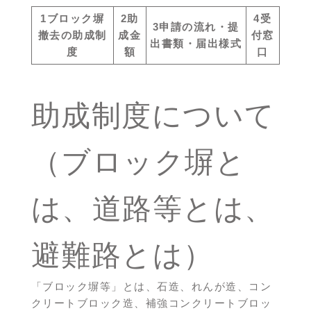
1ブロック塀
2助
4受
3申請の流れ・提
撤去の助成制
成金
付窓
出書類・届出様式
度
額
口
助成制度について
（ブロック塀と
は、道路等とは、
避難路とは）
「ブロック塀等」とは、石造、れんが造、コン
クリートブロック造、補強コンクリートブロッ